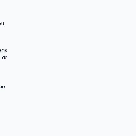
ou
iens
) de
ue