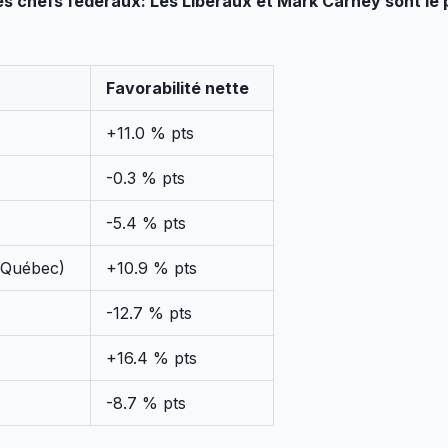
des chefs fédéraux: Les Libéraux et Mark Carney sont le 
Favorabilité nette
+11.0 % pts
-0.3 % pts
-5.4 % pts
(Québec)
+10.9 % pts
-12.7 % pts
+16.4 % pts
-8.7 % pts